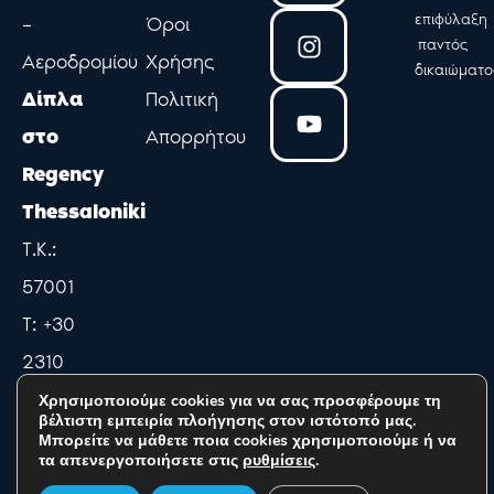
e
t
t
επιφύλαξη
–
Όροι
παντός
b
a
u
Αεροδρομίου
Χρήσης
δικαιώματο
o
g
b
Δίπλα
Πολιτική
o
r
e
k
a
στο
Απορρήτου
-
m
Regency
f
Thessaloniki
Τ.Κ.:
57001
Τ: +30
2310
491291
Χρησιμοποιούμε cookies για να σας προσφέρουμε τη
βέλτιστη εμπειρία πλοήγησης στον ιστότοπό μας.
E:
Μπορείτε να μάθετε ποια cookies χρησιμοποιούμε ή να
τα απενεργοποιήσετε στις
ρυθμίσεις
.
guestservices@rct.regency.gr